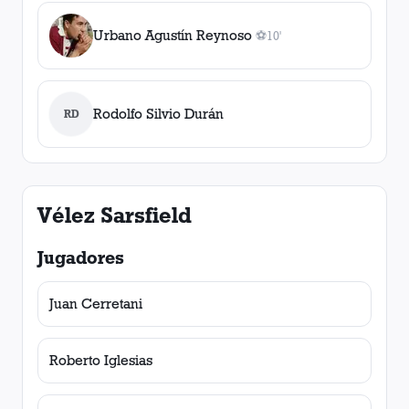
Urbano Agustín Reynoso
⚽
10'
1
gol
, 10'
Rodolfo Silvio Durán
RD
Vélez Sarsfield
Jugadores
Juan Cerretani
Roberto Iglesias