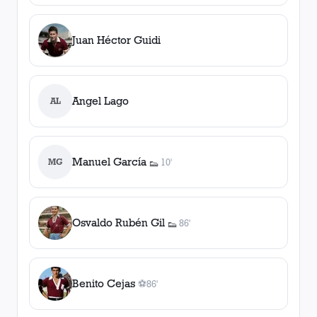
Juan Héctor Guidi
Angel Lago
AL
Manuel García
MG
10'
👟
1
asistencia
Osvaldo Rubén Gil
86'
👟
1
asistencia
Benito Cejas
⚽
86'
1
gol
, 86'