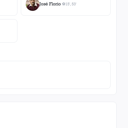
José Florio
⚽
15', 53'
2
gol
es
, 15', 53'