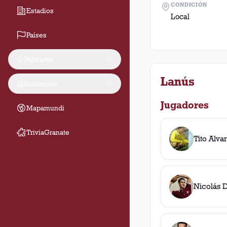
CONDICIÓN
Estadios
Local
Países
Palmarés
Lanús
Institución
Jugadores
Mapamundi
TriviaGranate
Tito Alva
Nicolás 