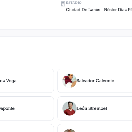
ESTADIO
Ciudad De Lanús - Néstor Diaz P
rez Vega
Salvador Calvente
Daponte
León Strembel