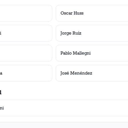
Oscar Huss
i
Jorge Ruíz
Pablo Mallegni
ía
José Menéndez
l
ni