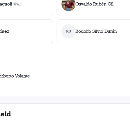
agnoli
Osvaldo Rubén Gil
⚽
41'
1
gol
, 41'
tínez
Rodolfo Silvio Durán
RD
orberto Volante
ield