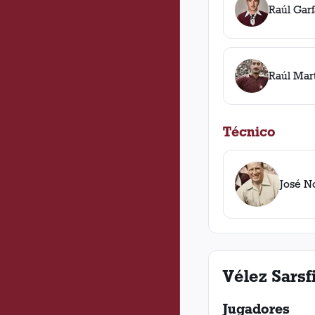
Raúl Garf
Raúl Mar
Técnico
José N
Vélez Sarsf
Jugadores