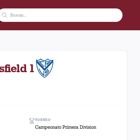
951 en condición de local en el estadio Ciudad De Lanús - Néstor
sfield 1
TORNEO
Campeonato Primera Division