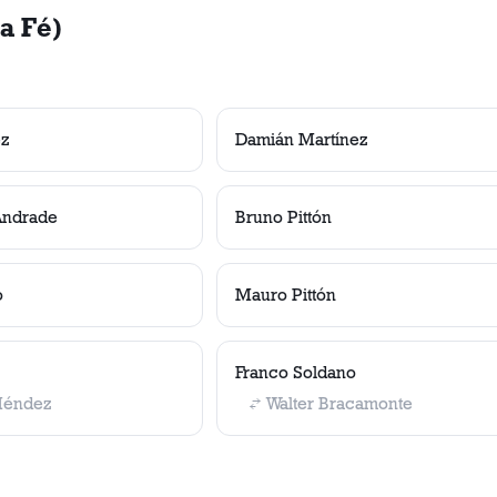
a Fé)
ez
Damián Martínez
Andrade
Bruno Pittón
o
Mauro Pittón
Franco Soldano
Méndez
Walter Bracamonte