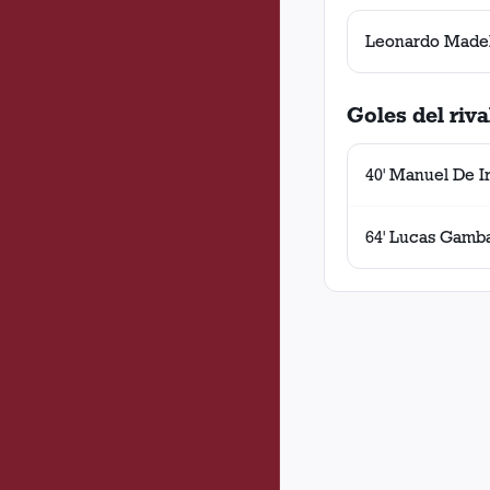
Leonardo Made
Goles del riva
40' Manuel De I
64' Lucas Gamb