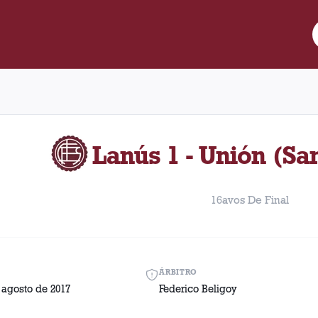
ido entre Lanús y Unión (Santa Fé) disputado el Miércoles, 16 de 
Lanús 1 - Unión (San
16avos De Final
ÁRBITRO
 agosto de 2017
Federico Beligoy