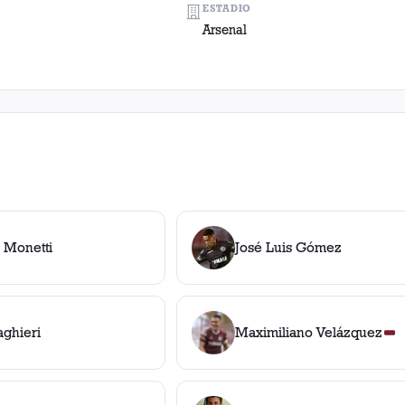
ESTADIO
Arsenal
 Monetti
José Luis Gómez
aghieri
Maximiliano Velázquez