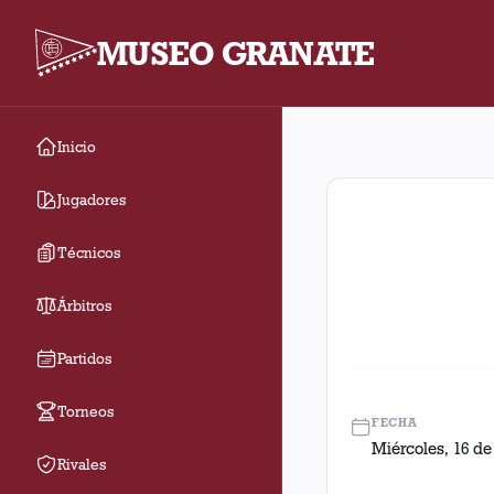
MUSEO GRANATE
Inicio
16avos De Final. Part
Jugadores
Técnicos
Árbitros
Partidos
Torneos
FECHA
Miércoles, 16 de
Rivales