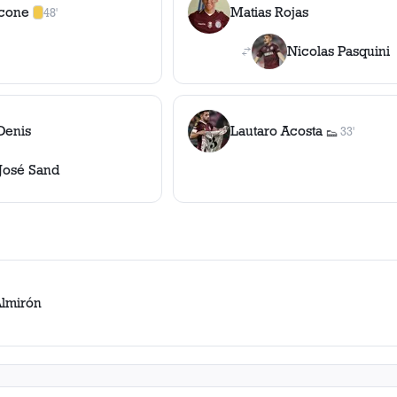
cone
Matias Rojas
48'
1
amarilla
,
0
roja
s
Nicolas Pasquini
Denis
Lautaro Acosta
33'
👟
1
asistencia
José Sand
Almirón