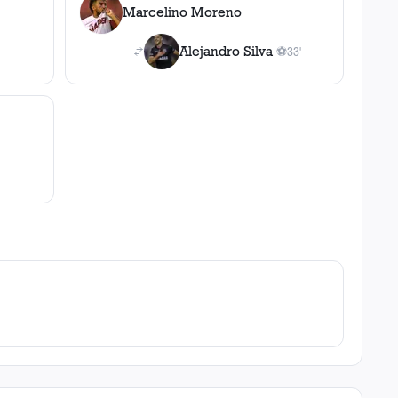
Marcelino Moreno
Alejandro Silva
⚽
33'
1
gol
, 33'