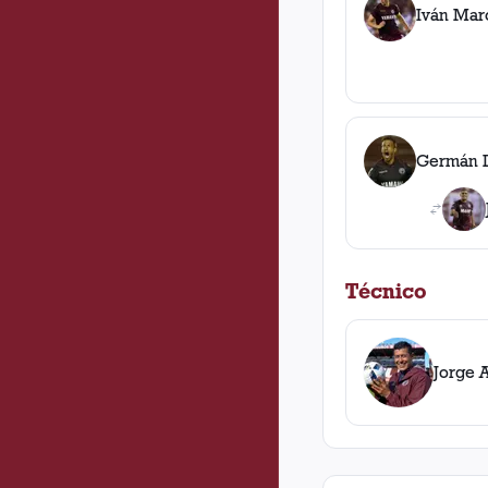
Iván Mar
Germán 
Técnico
Jorge 