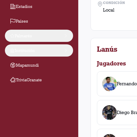
CONDICIÓN
Estadios
Local
Países
Palmarés
Lanús
Institución
Jugadores
Mapamundi
TriviaGranate
Fernando
Diego Br