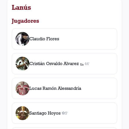
Lanús
Jugadores
Claudio Flores
Cristián Osvaldo Alvarez
44'
👟
1
asistencia
Lucas Ramón Alessandría
Santiago Hoyos
⚽
5'
1
gol
, 5'