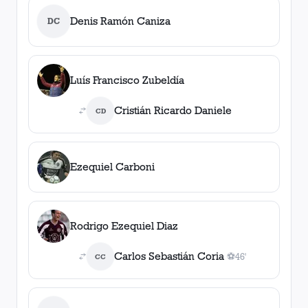
Denis Ramón Caniza
DC
Luís Francisco Zubeldía
Cristián Ricardo Daniele
CD
Ezequiel Carboni
Rodrigo Ezequiel Diaz
Carlos Sebastián Coria
⚽
46'
CC
1
gol
, 46'