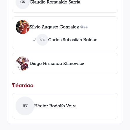
Claudio Romualdo Sarria
CS
Silvio Augusto Gonzalez
⚽
44'
1
gol
, 44'
Carlos Sebastián Roldan
CR
Diego Fernando Klimowicz
Técnico
Héctor Rodolfo Veira
HV