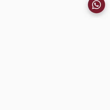
MUSEO GRANATE
El Museo
Historia del Club
Historia del Museo
Misión
Socios Fundadores
Contacto
Pioneros en el mundo en integrar oficialmente las estadísticas
históricas de forma online