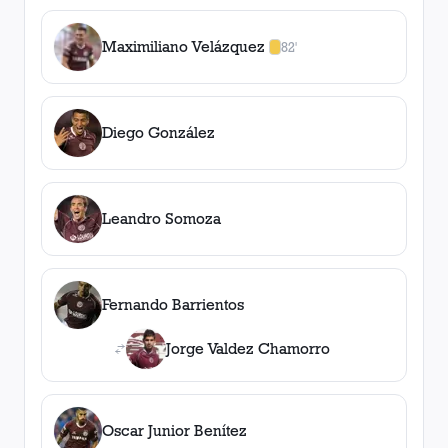
Maximiliano Velázquez
82'
1
amarilla
,
0
roja
s
Diego González
Leandro Somoza
Fernando Barrientos
Jorge Valdez Chamorro
Oscar Junior Benítez