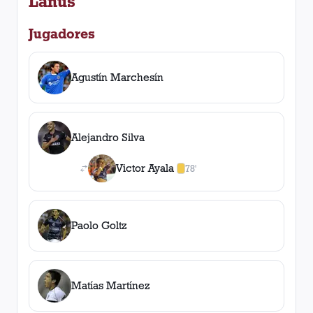
Lanús
Jugadores
Agustín Marchesín
Alejandro Silva
Victor Ayala
78'
1
amarilla
,
0
roja
s
Paolo Goltz
Matías Martínez