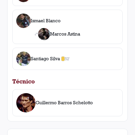
Ismael Blanco
Marcos Astina
Santiago Silva
52'
1
amarilla
,
0
roja
s
Técnico
Guillermo Barros Schelotto