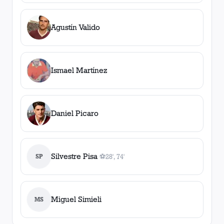
Agustín Valido
Ismael Martínez
Daniel Picaro
Silvestre Pisa
SP
⚽
28', 74'
2
gol
es
, 28', 74'
Miguel Simieli
MS