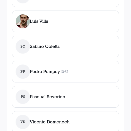
Luis Villa
Sabino Coletta
SC
Pedro Pompey
PP
⚽
61'
1
gol
, 61'
Pascual Severino
PS
Vicente Domenech
VD