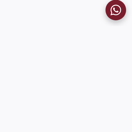
MUSEO GRANATE
El Museo
Historia del Club
Historia del Museo
Misión
Socios Fundadores
Cambios en la web
Contacto
Pioneros en el mundo en integrar oficialmente las estadísticas