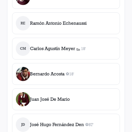
Ramón Antonio Echenaussi
RE
Carlos Agustín Meyer
CM
18'
👟
1
asistencia
Bernardo Acosta
⚽
18'
1
gol
, 18'
Juan José De Mario
José Hugo Fernández Den
JD
⚽
87'
1
gol
, 87'