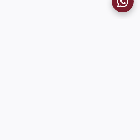
MUSEO GRANATE
El Museo
Historia del Club
Historia del Museo
Misión
Socios Fundadores
Cambios en la web
Contacto
Pioneros en el mundo en integrar oficialmente las estadísticas
históricas de forma online
9 de Julio 1680 (Sede Social)