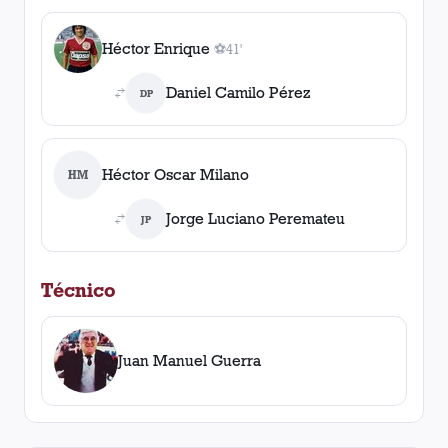
Héctor Enrique
⚽
41'
1
gol
, 41'
Daniel Camilo Pérez
DP
Héctor Oscar Milano
HM
Jorge Luciano Peremateu
JP
Técnico
Juan Manuel Guerra