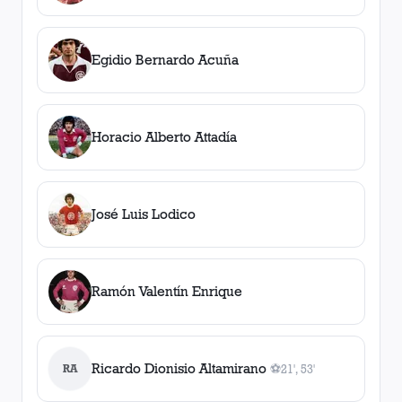
Egidio Bernardo Acuña
Horacio Alberto Attadía
José Luis Lodico
Ramón Valentín Enrique
Ricardo Dionisio Altamirano
RA
⚽
21', 53'
2
gol
es
, 21', 53'