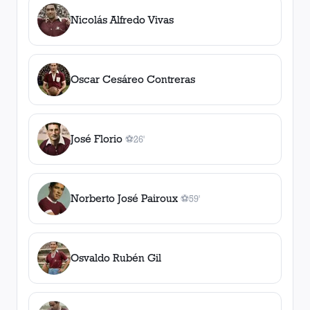
Nicolás Alfredo Vivas
Oscar Cesáreo Contreras
José Florio
⚽
26'
1
gol
, 26'
Norberto José Pairoux
⚽
59'
1
gol
, 59'
Osvaldo Rubén Gil