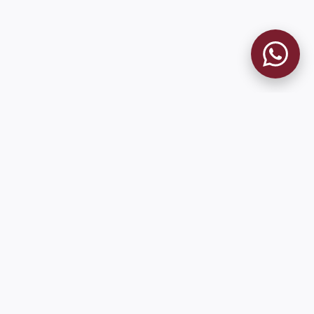
MUSEO GRANATE
El Museo
Historia del Club
Historia del Museo
Misión
Socios Fundadores
Cambios en la web
Contacto