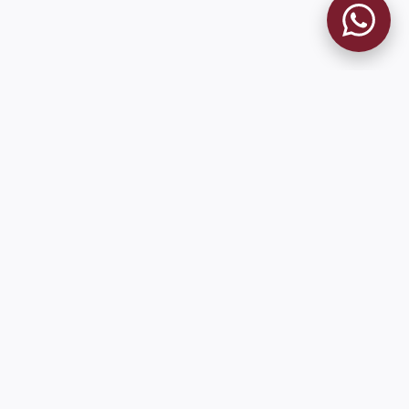
MUSEO GRANATE
El Museo
Historia del Club
Historia del Museo
Misión
Socios Fundadores
Cambios en la web
Contacto
Pioneros en el mundo en integrar oficialmente las estadísticas
históricas de forma online