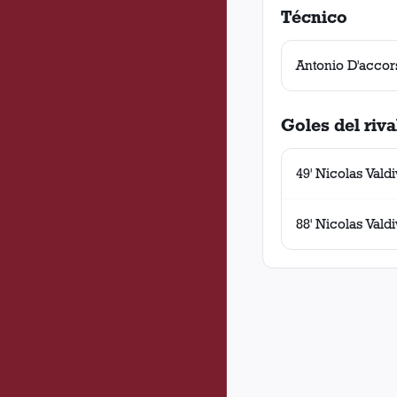
Técnico
Antonio D'accor
Goles del riva
49' Nicolas Valdi
88' Nicolas Valdi