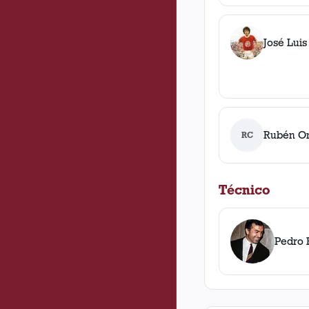
José Luis
Rubén O
RC
Técnico
Pedro 