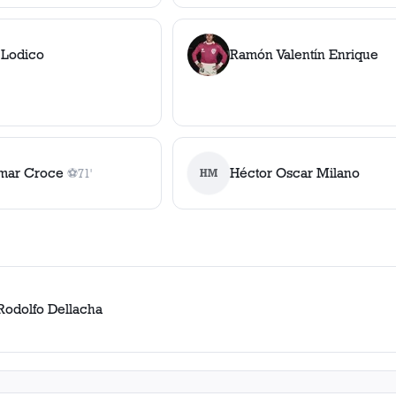
 Lodico
Ramón Valentín Enrique
mar Croce
Héctor Oscar Milano
⚽
71'
HM
1
gol
, 71'
Rodolfo Dellacha