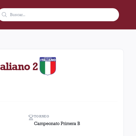
de 1982 en condición de local en el estadio Ciudad De Lanús - N
taliano 2
TORNEO
Campeonato Primera B