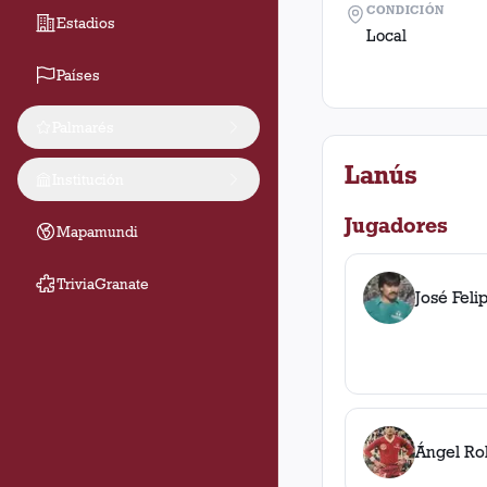
CONDICIÓN
Estadios
Local
Países
Palmarés
Lanús
Institución
Jugadores
Mapamundi
TriviaGranate
José Feli
Ángel Rob