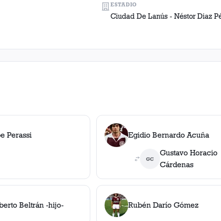
ESTADIO
Ciudad De Lanús - Néstor Diaz P
pe Perassi
Egidio Bernardo Acuña
Gustavo Horacio
GC
Cárdenas
erto Beltrán -hijo-
Rubén Darío Gómez