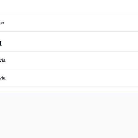
so
l
via
via