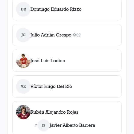
Domingo Eduardo Rizzo
DR
Julio Adrián Crespo
JC
⚽
62'
1
gol
, 62'
José Luis Lodico
Víctor Hugo Del Río
VR
Rubén Alejandro Rojas
Javier Alberto Barrera
JB