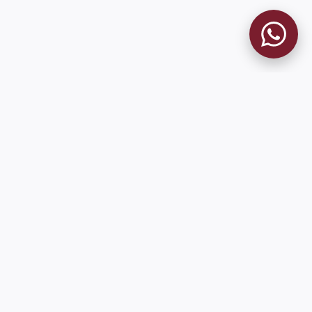
MUSEO GRANATE
El Museo
Historia del Club
Historia del Museo
Misión
Socios Fundadores
Cambios en la web
Contacto
Pioneros en el mundo en integrar oficialmente las estadísticas