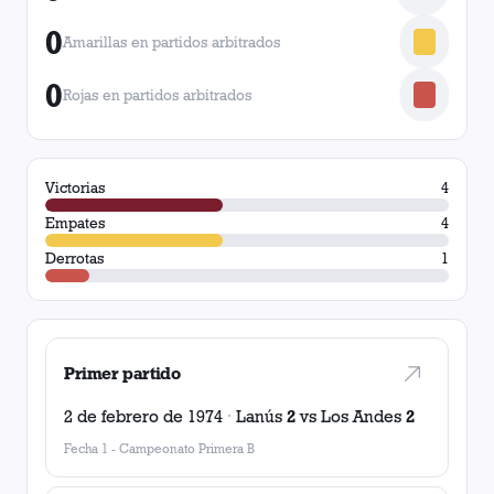
0
Amarillas en partidos arbitrados
0
Rojas en partidos arbitrados
Victorias
4
Empates
4
Derrotas
1
Primer partido
2 de febrero de 1974
·
Lanús
2
vs
Los Andes
2
Fecha 1
-
Campeonato Primera B