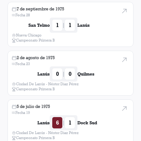
7 de septiembre de 1975
Fecha 28
1
1
|
San Telmo
Lanús
Nueva Chicago
Campeonato Primera B
2 de agosto de 1975
Fecha 23
0
0
|
Lanús
Quilmes
Ciudad De Lanús - Néstor Diaz Pérez
Campeonato Primera B
5 de julio de 1975
Fecha 19
6
1
|
Lanús
Dock Sud
Ciudad De Lanús - Néstor Diaz Pérez
Campeonato Primera B