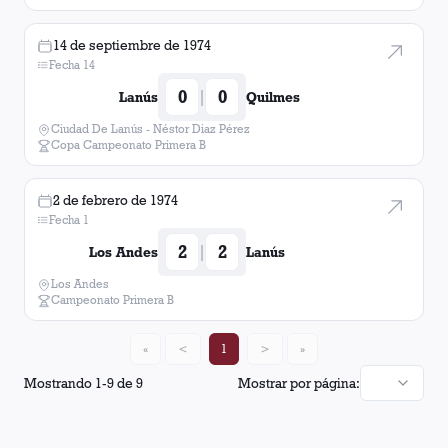
14 de septiembre de 1974
Fecha 14
0
0
|
Lanús
Quilmes
Ciudad De Lanús - Néstor Diaz Pérez
Copa Campeonato Primera B
2 de febrero de 1974
Fecha 1
2
2
|
Los Andes
Lanús
Los Andes
Campeonato Primera B
«
<
1
>
»
Mostrando
1
-
9
de
9
Mostrar por página: