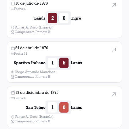
10 de julio de 1976
Fecha 4
2
0
|
Lanús
Tigre
Tomas A. Duco (Huracán)
Campeonato Primera B
24 de abril de 1976
Fecha 11
1
5
|
Sportivo Italiano
Lanús
Diego Armando Maradona
Campeonato Primera B
13 de diciembre de 1975
Fecha 4
1
0
|
San Telmo
Lanús
Tomas A. Duco (Huracán)
Campeonato Primera B