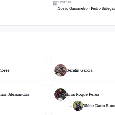
ESTADIO
Nuevo Gasometro - Pedro Bidega
Flores
Serafín Garcia
món Alessandría
Eros Roque Perez
Walter Darío Ribo