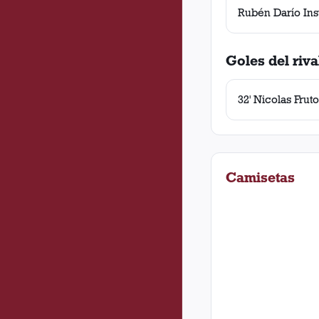
Rubén Darío In
Goles del riva
32' Nicolas Frut
Camisetas