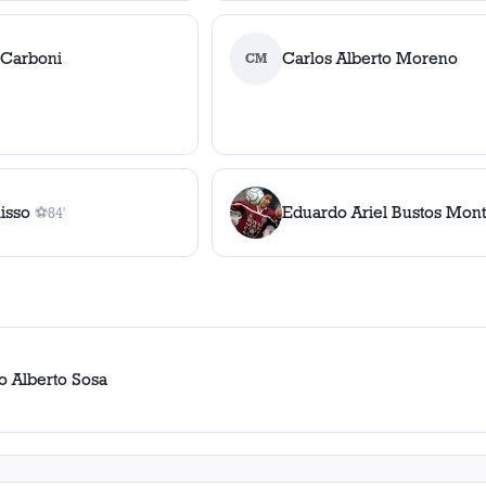
 Carboni
Carlos Alberto Moreno
CM
isso
Eduardo Ariel Bustos Mon
⚽
84'
1
gol
, 84'
o Alberto Sosa