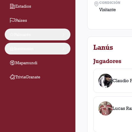
CONDICIÓN
Estadios
Visitante
Países
Palmarés
Lanús
Institución
Jugadores
Mapamundi
TriviaGranate
Claudio 
Lucas Ra