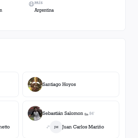
PAÍS
in
Argentina
Santiago Hoyos
Sebastián Salomon
84'
👟
1
asistencia
netto
Juan Carlos Mariño
JM