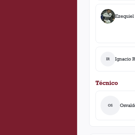
Ezequiel
Ignacio R
IR
Técnico
Osvald
OS