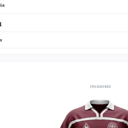
súa
l
os
JUGADORES