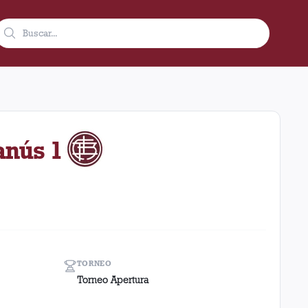
2002 como visitante en el estadio Nuevo Gasometro - Pedro Bideg
anús 1
TORNEO
Torneo Apertura