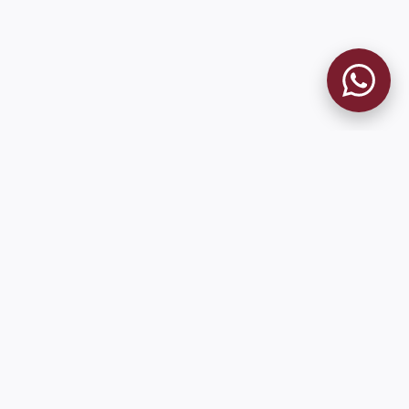
MUSEO GRANATE
El Museo
Historia del Club
Historia del Museo
Misión
Socios Fundadores
Cambios en la web
Contacto