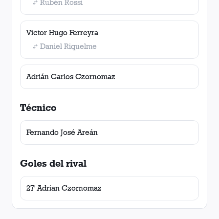
Rubén Rossi
Victor Hugo Ferreyra
Daniel Riquelme
Adrián Carlos Czornomaz
Técnico
Fernando José Areán
Goles del rival
27' Adrian Czornomaz