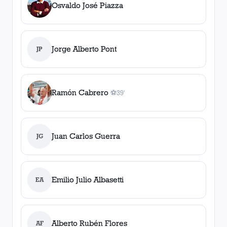
Osvaldo José Piazza
Jorge Alberto Pont
JP
Ramón Cabrero
⚽
39'
1
gol
, 39'
Juan Carlos Guerra
JG
Emilio Julio Albasetti
EA
Alberto Rubén Flores
AF