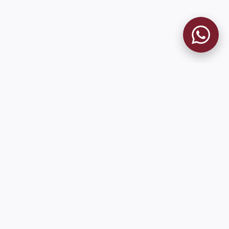
MUSEO GRANATE
El Museo
Historia del Club
Historia del Museo
Misión
Socios Fundadores
Cambios en la web
Contacto