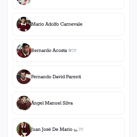
1
gol
, 72'
Mario Adolfo Carnevale
Bernardo Acosta
⚽
75'
1
gol
, 75'
Fernando David Parenti
Ángel Manuel Silva
Juan José De Mario
75'
👟
1
asistencia