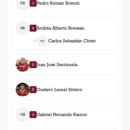
Pedro Román Romoli
PR
1
Andrés Alberto Bressan
AB
4
Carlos Sebastián Clotet
CC
Juan José Serrizuela
2
Gustavo Lionel Siviero
6
Gabriel Fernando Ramon
GR
3