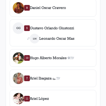
Daniel Oscar Cravero
8
Gustavo Orlando Giustozzi
GG
5
Leonardo Oscar Mas
LM
Hugo Alberto Morales
10
⚽
79'
1
gol
, 79'
Ariel Ibagaza
7
79'
👟
1
asistencia
Ariel López
11