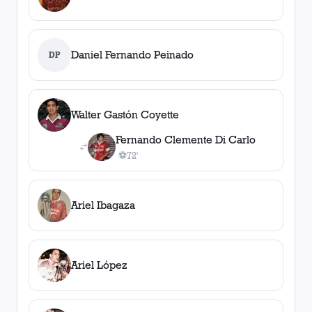
Daniel Fernando Peinado
DP
Walter Gastón Coyette
Fernando Clemente Di Carlo
⚽
72'
1
gol
, 72'
Ariel Ibagaza
Ariel López