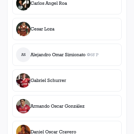
Carlos Angel Roa
Cesar Loza
Alejandro Omar Simionato
AS
⚽
68' P
1
gol
, 68' P
Gabriel Schurrer
Armando Oscar González
Daniel Oscar Cravero