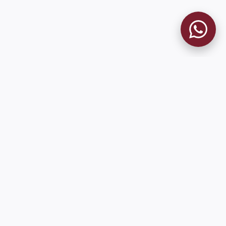
MUSEO GRANATE
El Museo
Historia del Club
Historia del Museo
Misión
Socios Fundadores
Cambios en la web
Contacto