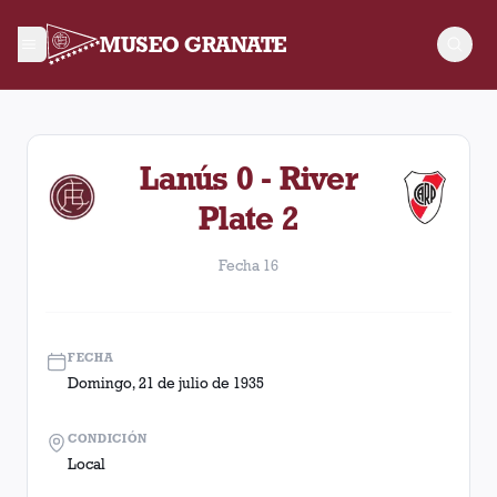
MUSEO GRANATE
Fecha 16. Partido entre Lanús y River Plate disputado el Dom
Lanús 0 - River
Plate 2
Fecha 16
FECHA
Domingo, 21 de julio de 1935
CONDICIÓN
Local