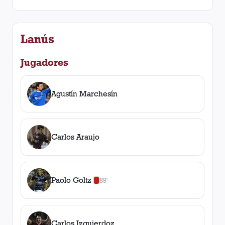
Lanús
Jugadores
Agustín Marchesín
Carlos Araujo
Paolo Goltz
89'
0
amarilla
s
,
1
roja
Carlos Izquierdoz