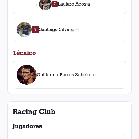
Lautaro Acosta
7
Santiago Silva
9
63'
👟
1
asistencia
Técnico
Guillermo Barros Schelotto
Racing Club
Jugadores