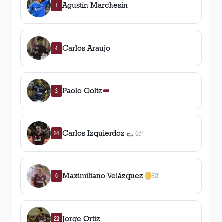
Agustín Marchesín
1
Carlos Araujo
4
Paolo Goltz
2
Carlos Izquierdoz
24
45'
👟
1
asistencia
Maximiliano Velázquez
6
62'
1
amarilla
,
0
roja
s
Jorge Ortiz
22