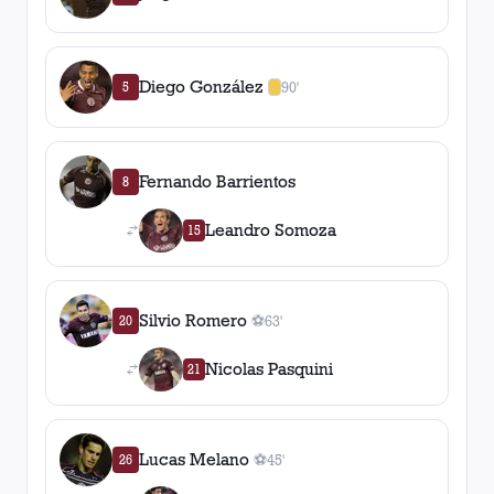
Diego González
5
90'
1
amarilla
,
0
roja
s
Fernando Barrientos
8
Leandro Somoza
15
Silvio Romero
20
⚽
63'
1
gol
, 63'
Nicolas Pasquini
21
Lucas Melano
26
⚽
45'
1
gol
, 45'