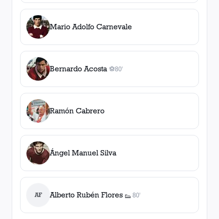
Mario Adolfo Carnevale
Bernardo Acosta
⚽
80'
1
gol
, 80'
Ramón Cabrero
Ángel Manuel Silva
Alberto Rubén Flores
AF
80'
👟
1
asistencia