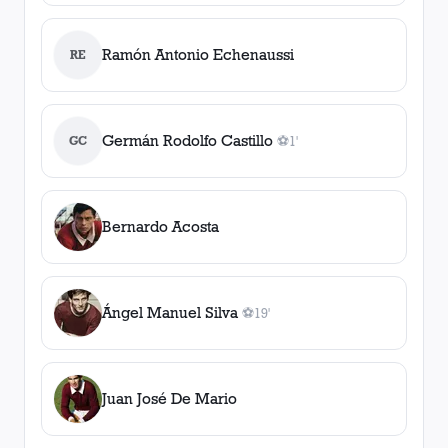
Ramón Antonio Echenaussi
RE
Germán Rodolfo Castillo
GC
⚽
1'
1
gol
, 1'
Bernardo Acosta
Ángel Manuel Silva
⚽
19'
1
gol
, 19'
Juan José De Mario