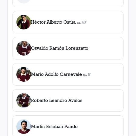
Héctor Alberto Ostúa
40'
👟
1
asistencia
Osvaldo Ramón Lorenzatto
Mario Adolfo Carnevale
8'
👟
1
asistencia
Roberto Leandro Avalos
Martín Esteban Pando