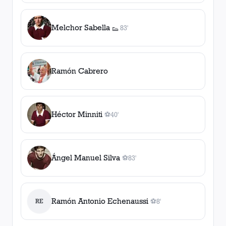
Melchor Sabella
83'
👟
1
asistencia
Ramón Cabrero
Héctor Minniti
⚽
40'
1
gol
, 40'
Ángel Manuel Silva
⚽
83'
1
gol
, 83'
Ramón Antonio Echenaussi
RE
⚽
8'
1
gol
, 8'