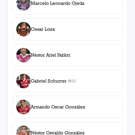
Marcelo Leonardo Ojeda
Cesar Loza
Néstor Ariel Fabbri
Gabriel Schurrer
⚽
65'
1
gol
, 65'
Armando Oscar González
Néstor Osvaldo González