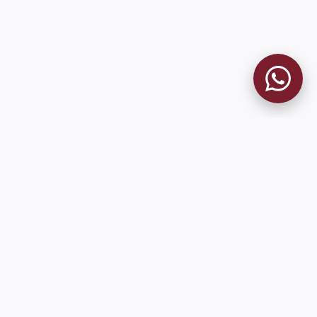
MUSEO GRANATE
El Museo
Historia del Club
Historia del Museo
Misión
Socios Fundadores