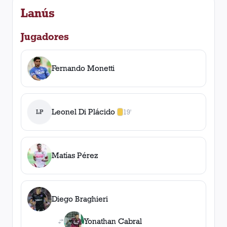
Lanús
Jugadores
Fernando Monetti
Leonel Di Plácido
LP
19'
1
amarilla
,
0
roja
s
Matías Pérez
Diego Braghieri
Yonathan Cabral