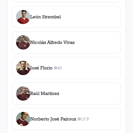
León Strembel
Nicolás Alfredo Vivas
José Florio
⚽
40'
1
gol
, 40'
Raúl Martínez
Norberto José Pairoux
⚽
13' P
1
gol
, 13' P