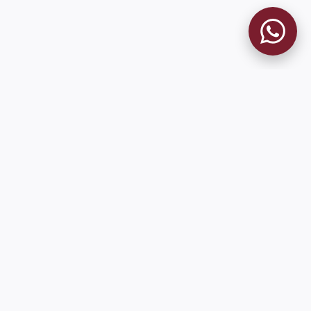
MUSEO GRANATE
El Museo
Historia del Club
Historia del Museo
Misión
Socios Fundadores
Cambios en la web
Contacto
Pioneros en el mundo en integrar oficialmente las estadísticas