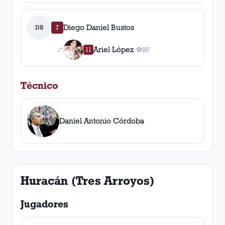
Diego Daniel Bustos
DB
7
Ariel López
11
⚽
86'
1
gol
, 86'
Técnico
Daniel Antonio Córdoba
Huracán (Tres Arroyos)
Jugadores