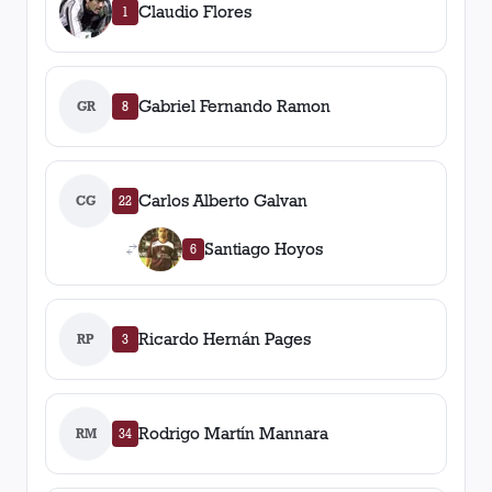
Claudio Flores
1
Gabriel Fernando Ramon
GR
8
Carlos Alberto Galvan
CG
22
Santiago Hoyos
6
Ricardo Hernán Pages
RP
3
Rodrigo Martín Mannara
RM
34