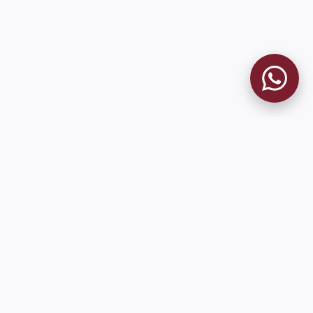
MUSEO GRANATE
El Museo
Historia del Club
Historia del Museo
Misión
Socios Fundadores