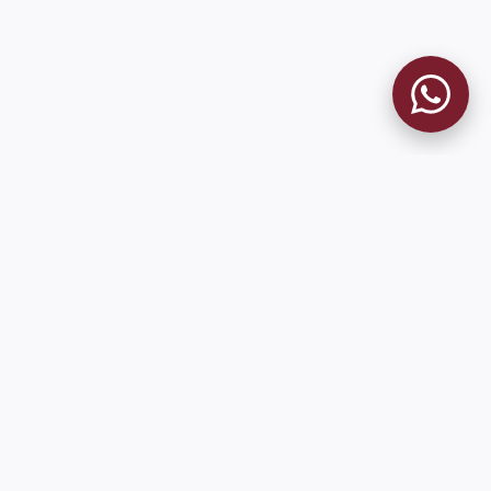
MUSEO GRANATE
El Museo
Historia del Club
Historia del Museo
Misión
Socios Fundadores
Cambios en la web
Contacto