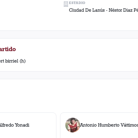
ESTADIO
Ciudad De Lanús - Néstor Diaz P
artido
t birriel (h)
lfredo Yonadi
Antonio Humberto Váttimo