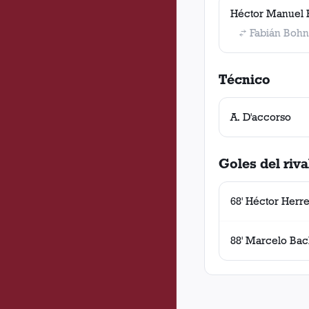
Héctor Manuel 
Fabián Bohn
Técnico
A. D'accorso
Goles del riva
68' Héctor Herr
88' Marcelo Bac