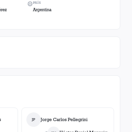
PAÍS
érez
Argentina
s
Jorge Carlos Pellegrini
JP