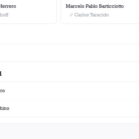
Herrero
Marcelo Pablo Barticciotto
hoff
Carlos Taracido
l
ero
hino