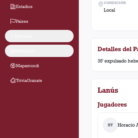
CONDICIÓN
Estadios
Local
Países
Palmarés
Detalles del P
Institución
35' expulsado heber
Mapamundi
TriviaGranate
Lanús
Jugadores
Horacio A
HY