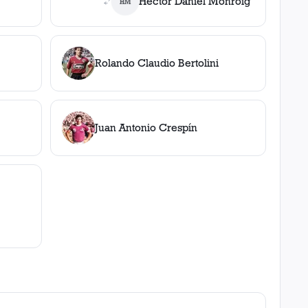
Héctor Daniel Monroig
HM
Rolando Claudio Bertolini
Juan Antonio Crespín