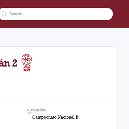
 en condición de local en el estadio Ciudad De Lanús - Néstor 
án 2
TORNEO
Campeonato Nacional B