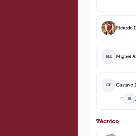
Ricardo D
Miguel A
MR
Gustavo 
GE
JA
Técnico