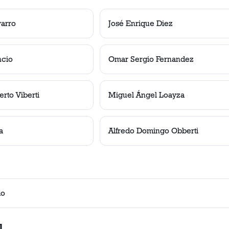
arro
José Enrique Diez
ncio
Omar Sergio Fernandez
rto Viberti
Miguel Ángel Loayza
a
Alfredo Domingo Obberti
do
l