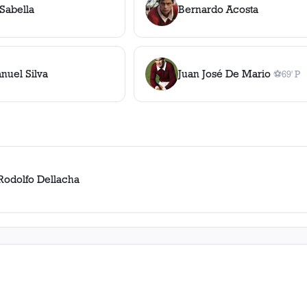
Sabella
Bernardo Acosta
nuel Silva
Juan José De Mario
⚽
69' P
1
gol
, 69
Rodolfo Dellacha