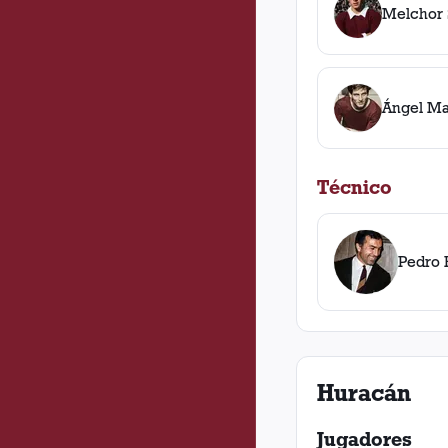
Melchor 
Ángel Ma
Técnico
Pedro 
Huracán
Jugadores