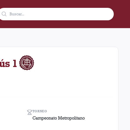
o visitante en el estadio Tomas A. Duco (Huracán) (Argentina).
ús 1
TORNEO
Campeonato Metropolitano