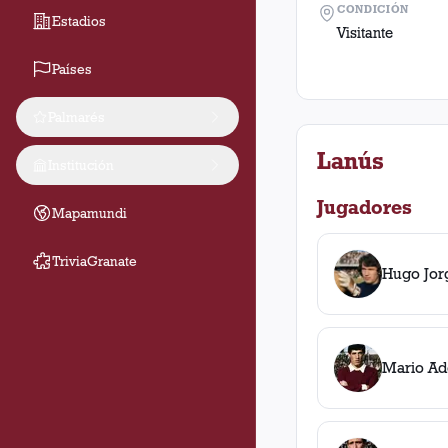
CONDICIÓN
Estadios
Visitante
Países
Palmarés
Lanús
Institución
Jugadores
Mapamundi
TriviaGranate
Hugo Jor
Mario Ad