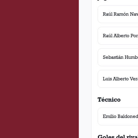
Raúl Ramón Nav
Raúl Alberto Po
Sebastián Humbe
Luis Alberto Ver
Técnico
Emilio Baldone
Goles del riva