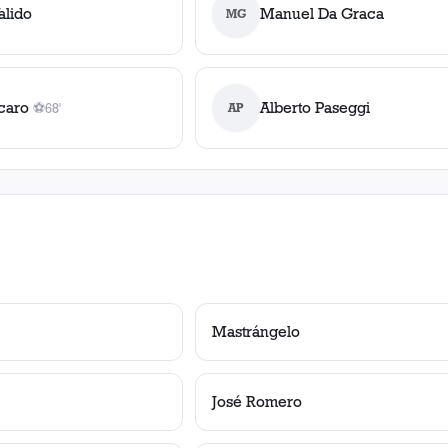
alido
Manuel Da Graca
MG
caro
Alberto Paseggi
⚽
68'
AP
1
gol
, 68'
Mastrángelo
José Romero