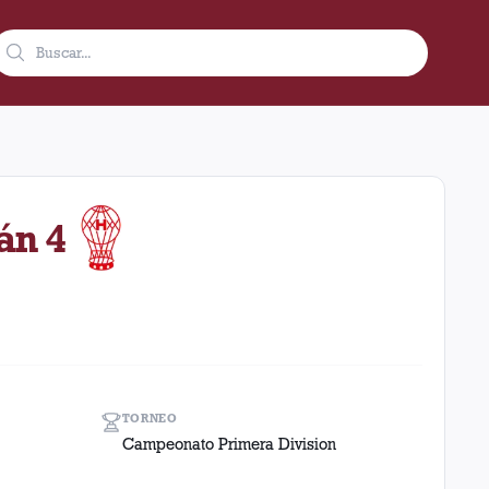
 condición de local en el estadio Ciudad De Lanús - Néstor Diaz
án 4
TORNEO
Campeonato Primera Division