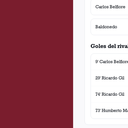
Carlos Belfiore
Baldonedo
Goles del riva
9' Carlos Belfior
29' Ricardo Gil
74' Ricardo Gil
73' Humberto M