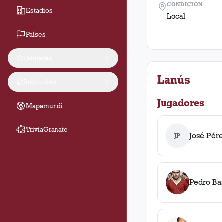
CONDICIÓN
Estadios
Local
Países
Palmarés
Lanús
Institución
Jugadores
Mapamundi
TriviaGranate
José Pér
JP
Pedro Ba