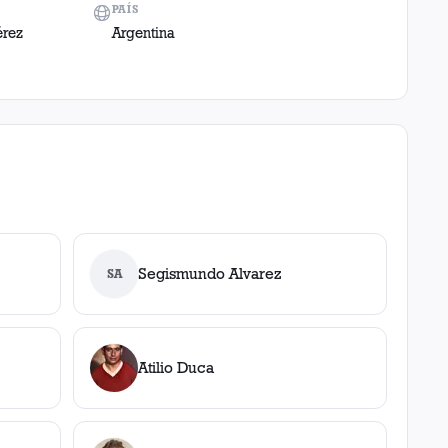
PAÍS
érez
Argentina
Segismundo Alvarez
SA
Atilio Duca