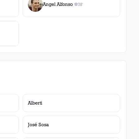
Angel Alfonso
⚽
38'
1
gol
, 38'
Alberti
José Sosa