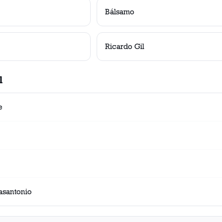
Bálsamo
Ricardo Gil
l
e
asantonio