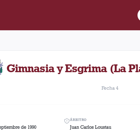
e Lanús y Gimnasia y Esgrima (La Plata) disputado el Domingo, 9 
Gimnasia y Esgrima (La Pla
Fecha 4
ÁRBITRO
eptiembre de 1990
Juan Carlos Loustau