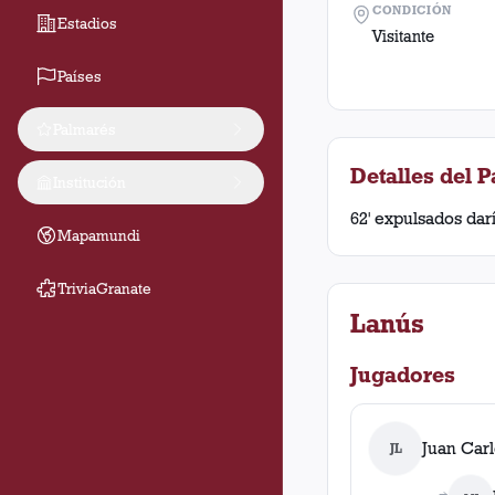
CONDICIÓN
Estadios
Visitante
Países
Palmarés
Detalles del P
Institución
62' expulsados dar
Mapamundi
TriviaGranate
Lanús
Jugadores
Juan Car
JL