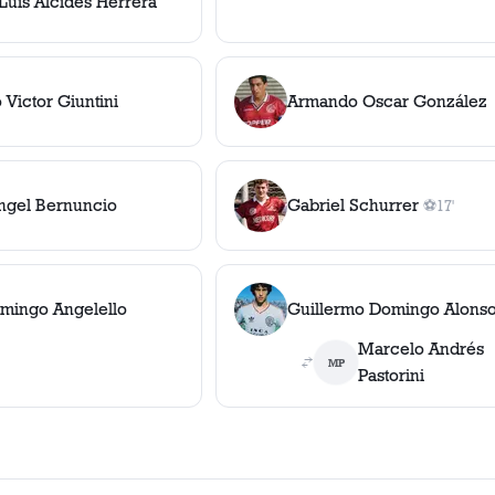
Luis Alcides Herrera
 Victor Giuntini
Armando Oscar González
gel Bernuncio
Gabriel Schurrer
⚽
17'
1
gol
, 17'
mingo Angelello
Guillermo Domingo Alons
Marcelo Andrés
MP
Pastorini