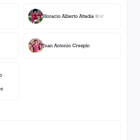
Horacio Alberto Attadía
⚽
16'
1
gol
, 16'
Juan Antonio Crespín
o
es