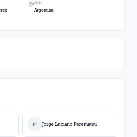
PAÍS
érez
Argentina
Jorge Luciano Peremateu
JP