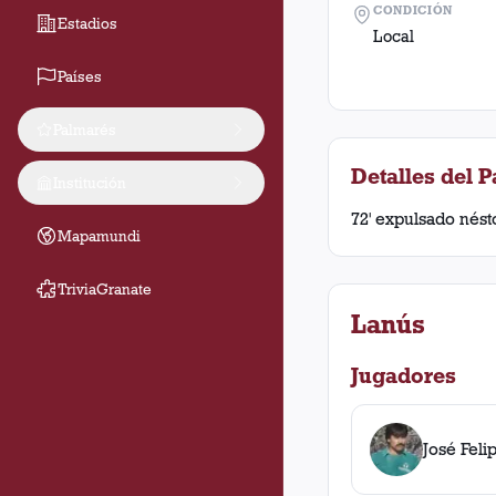
CONDICIÓN
Estadios
Local
Países
Palmarés
Detalles del P
Institución
72' expulsado nést
Mapamundi
TriviaGranate
Lanús
Jugadores
José Feli