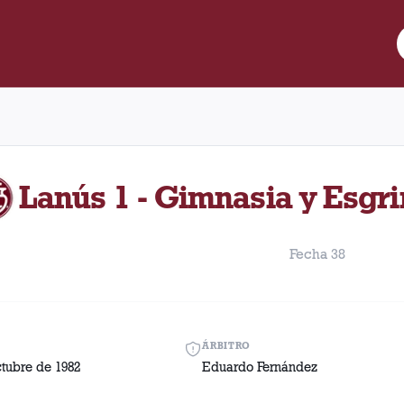
re Lanús y Gimnasia y Esgrima (La Plata) disputado el Sábado, 2
Lanús 1 - Gimnasia y Esgri
Fecha 38
ÁRBITRO
tubre de 1982
Eduardo Fernández