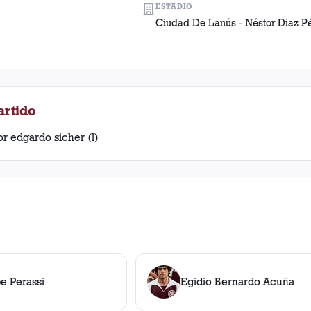
ESTADIO
Ciudad De Lanús - Néstor Diaz P
artido
or edgardo sicher (l)
pe Perassi
Egidio Bernardo Acuña