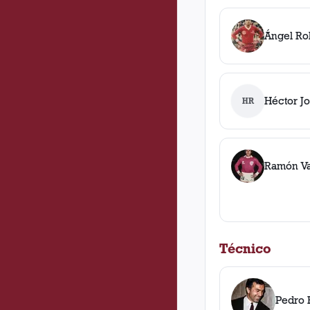
Ángel Rob
Héctor J
HR
Ramón Va
Técnico
Pedro 