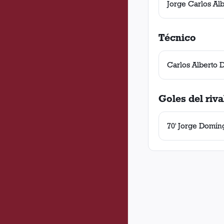
Jorge Carlos Al
Técnico
Carlos Alberto D
Goles del riva
70' Jorge Domí