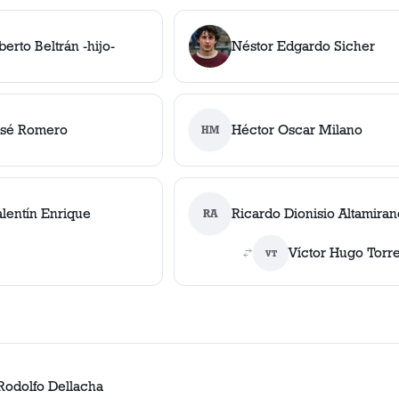
erto Beltrán -hijo-
Néstor Edgardo Sicher
osé Romero
Héctor Oscar Milano
HM
lentín Enrique
Ricardo Dionisio Altamiran
RA
Víctor Hugo Torr
VT
Rodolfo Dellacha