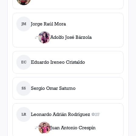
Jorge Raúl Mora
JM
Adolfo José Bárzola
Eduardo Ireneo Cristaldo
EC
Sergio Omar Saturno
SS
Leonardo Adrián Rodríguez
LR
⚽
25'
1
gol
, 25'
Juan Antonio Crespín