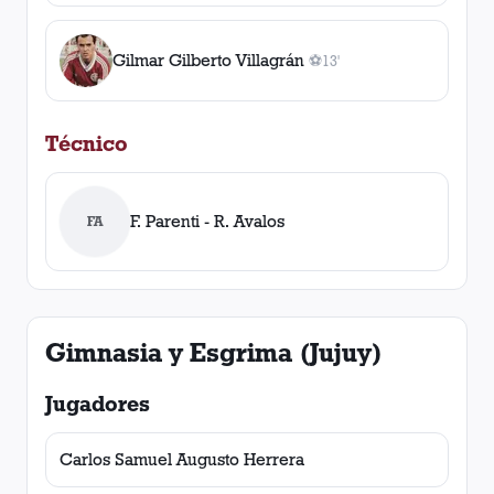
Gilmar Gilberto Villagrán
⚽
13'
1
gol
, 13'
Técnico
F. Parenti - R. Avalos
FA
Gimnasia y Esgrima (Jujuy)
Jugadores
Carlos Samuel Augusto Herrera