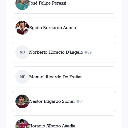
José Felipe Perassi
Egidio Bernardo Acuña
Norberto Horacio D'ángelo
ND
⚽
79'
1
gol
, 79'
Manuel Ricardo De Freitas
MF
Néstor Edgardo Sicher
⚽
54'
1
gol
, 54'
Horacio Alberto Attadía