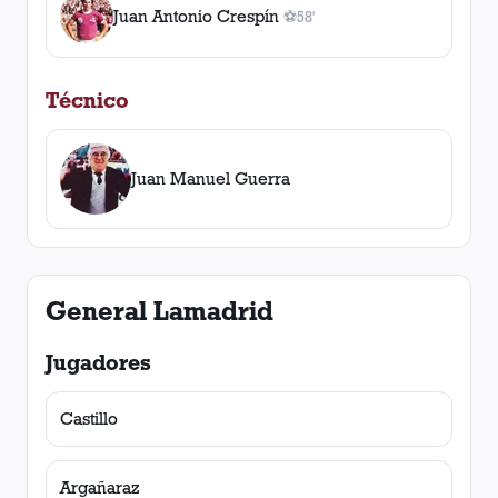
Juan Antonio Crespín
⚽
58'
1
gol
, 58'
Técnico
Juan Manuel Guerra
General Lamadrid
Jugadores
Castillo
Argañaraz