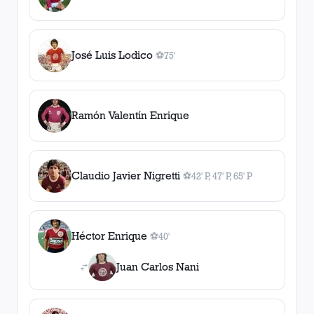
José Luis Lodico
⚽
75'
1
gol
, 75'
Ramón Valentín Enrique
Claudio Javier Nigretti
⚽
42' P, 47' P, 65' P
3
gol
es
, 42' P, 47' P, 65' P
Héctor Enrique
⚽
40'
1
gol
, 40'
Juan Carlos Nani