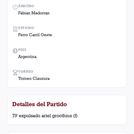
ÁRBITRO
Fabian Madorran
ESTADIO
Ferro Carril Oeste
PAÍS
Argentina
TORNEO
Torneo Clausura
Detalles del Partido
79' expulsado ariel groothius (f)