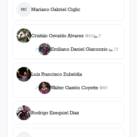
Mariano Gabriel Ciglic
MC
Cristián Osvaldo Alvarez
⚽
60'
3'
👟
1
gol
1
, 60'
asistencia
Emiliano Daniel Gianunzio
73'
👟
1
asistencia
Luís Francisco Zubeldía
Walter Gastón Coyette
⚽
80'
1
gol
, 80'
Rodrigo Ezequiel Diaz