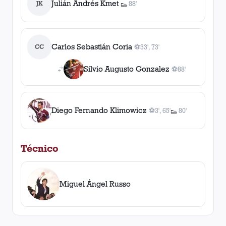
Julián Andrés Kmet
JK
88'
👟
1
asistencia
Carlos Sebastián Coria
CC
⚽
33', 73'
2
gol
es
, 33', 73'
Silvio Augusto Gonzalez
⚽
88'
1
gol
, 88'
Diego Fernando Klimowicz
⚽
3', 65'
80'
👟
2
gol
es
1
, 3', 65'
asistencia
Técnico
Miguel Ángel Russo