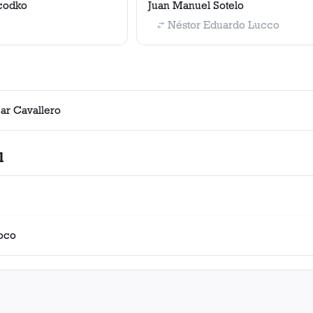
ycodko
Juan Manuel Sotelo
Néstor Eduardo Lucco
ar Cavallero
l
doco