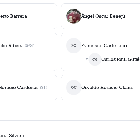
berto Barrera
Ángel Oscar Benejú
ulio Ribeca
Francisco Castellano
⚽
34'
FC
1
gol
, 34'
Carlos Raúl Gutié
CG
Horacio Cardenas
Osvaldo Horacio Clausi
⚽
11'
OC
1
gol
, 11'
ría Silvero