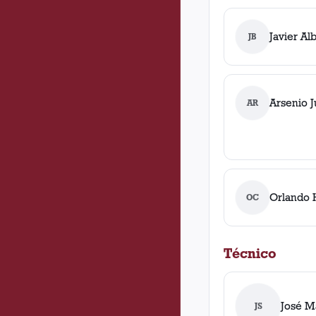
Javier Al
JB
Arsenio J
AR
Orlando 
OC
Técnico
José Ma
JS