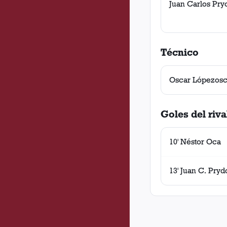
Juan Carlos Pr
Técnico
Oscar Lópezosc
Goles del riva
10' Néstor Oca
13' Juan C. Pry