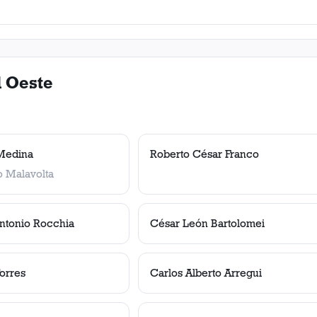
l Oeste
Medina
Roberto César Franco
o Malavolta
ntonio Rocchia
César León Bartolomei
Torres
Carlos Alberto Arregui