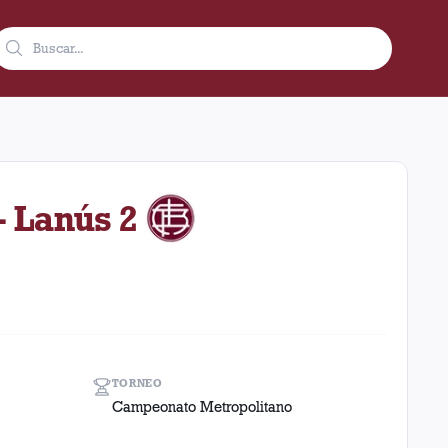
iembre de 1977 como visitante en el estadio Ferro Carril Oeste (
- Lanús 2
TORNEO
Campeonato Metropolitano