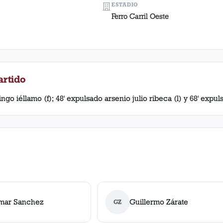
ESTADIO
Ferro Carril Oeste
artido
go iéllamo (f); 48' expulsado arsenio julio ribeca (l) y 68' expu
mar Sanchez
Guillermo Zárate
GZ