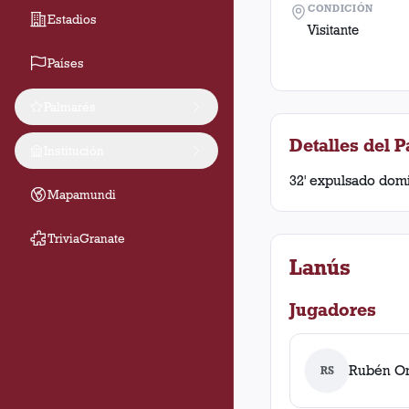
CONDICIÓN
Estadios
Visitante
Países
Palmarés
Detalles del P
Institución
32' expulsado domin
Mapamundi
TriviaGranate
Lanús
Jugadores
Rubén O
RS