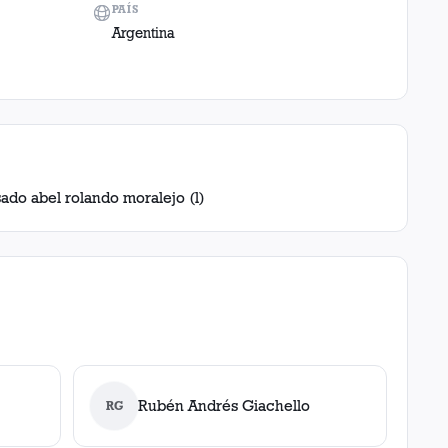
PAÍS
Argentina
lsado abel rolando moralejo (l)
Rubén Andrés Giachello
RG