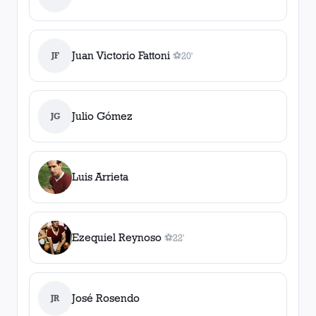
Juan Victorio Fattoni
JF
⚽
20'
1
gol
, 20'
Julio Gómez
JG
Luis Arrieta
Ezequiel Reynoso
⚽
22'
1
gol
, 22'
José Rosendo
JR