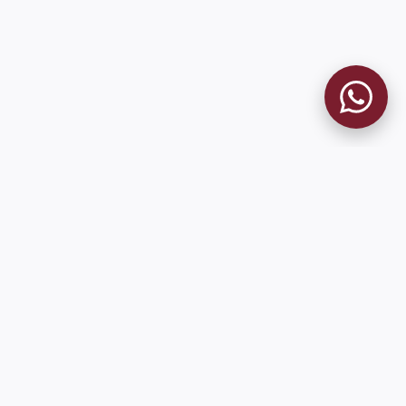
MUSEO GRANATE
El Museo
Historia del Club
Historia del Museo
Misión
Socios Fundadores