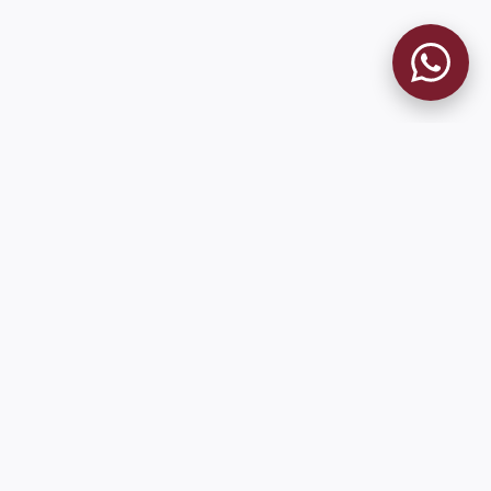
MUSEO GRANATE
El Museo
Historia del Club
Historia del Museo
Misión
Socios Fundadores
Contacto