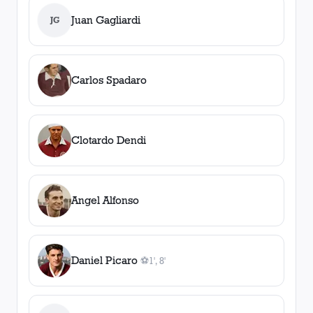
Juan Gagliardi
JG
Carlos Spadaro
Clotardo Dendi
Angel Alfonso
Daniel Picaro
⚽
1', 8'
2
gol
es
, 1', 8'