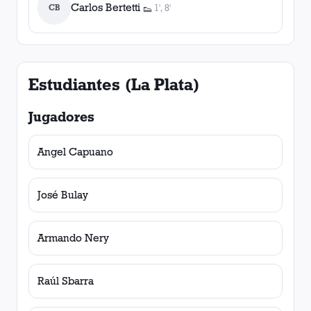
Carlos Bertetti
CB
1', 8'
👟
2
asistencia
s
Estudiantes (La Plata)
Jugadores
Angel Capuano
José Bulay
Armando Nery
Raúl Sbarra