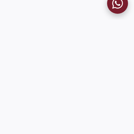
MUSEO GRANATE
El Museo
Historia del Club
Historia del Museo
Misión
Socios Fundadores
Contacto
Pioneros en el mundo en integrar oficialmente las estadísticas
históricas de forma online
9 de Julio 1680 (Sede Social)