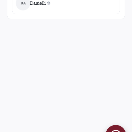
Danielli
DA
⚽
0
gol
es