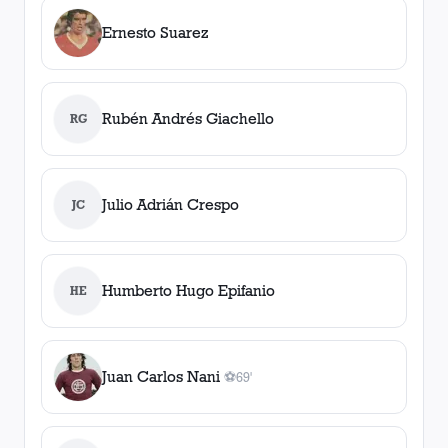
Ernesto Suarez
Rubén Andrés Giachello
RG
Julio Adrián Crespo
JC
Humberto Hugo Epifanio
HE
Juan Carlos Nani
⚽
69'
1
gol
, 69'