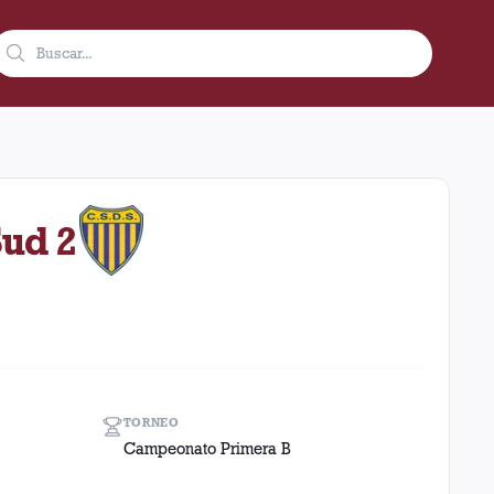
 condición de local en el estadio Ciudad De Lanús - Néstor Diaz
Sud 2
TORNEO
Campeonato Primera B