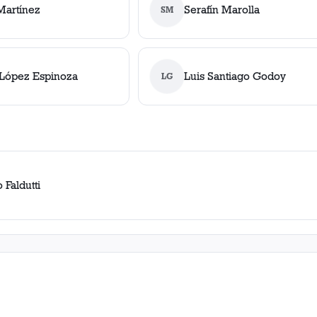
Martínez
Serafín Marolla
SM
López Espinoza
Luis Santiago Godoy
LG
 Faldutti