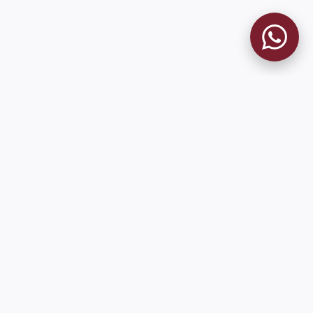
9 de Julio 1680 (Sede Social)
Martes y viernes de 18:00 a 20:00
museo@clublanus.com
Sugerir mejoras o reportar errores