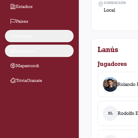
CONDICIÓN
Estadios
Local
Países
Palmarés
Lanús
Institución
Jugadores
Mapamundi
TriviaGranate
Rolando 
Rodolfo E
RL