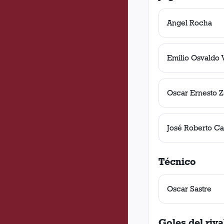
Angel Rocha
Emilio Osvaldo 
Oscar Ernesto Z
José Roberto C
Técnico
Oscar Sastre
Goles del riva