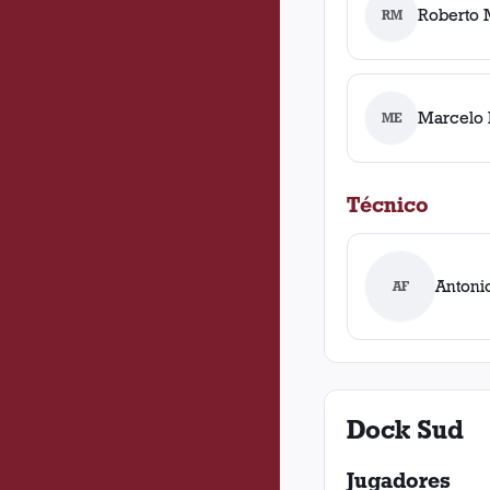
Roberto 
RM
Marcelo 
ME
Técnico
Antonio
AF
Dock Sud
Jugadores