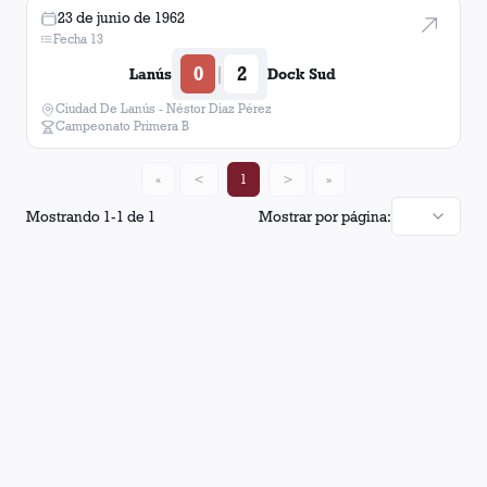
23 de junio de 1962
Fecha 13
0
2
|
Lanús
Dock Sud
Ciudad De Lanús - Néstor Diaz Pérez
Campeonato Primera B
«
<
1
>
»
Mostrando
1
-
1
de
1
Mostrar por página: