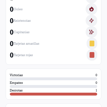
0
Goles
0
Asistencias
0
Capitanías
0
Tarjetas amarillas
0
Tarjetas rojas
Victorias
0
Empates
0
Derrotas
1