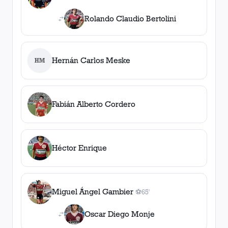
Rolando Claudio Bertolini
Hernán Carlos Meske
HM
Fabián Alberto Cordero
Héctor Enrique
Miguel Ángel Gambier
⚽
65'
1
gol
, 65'
Oscar Diego Monje