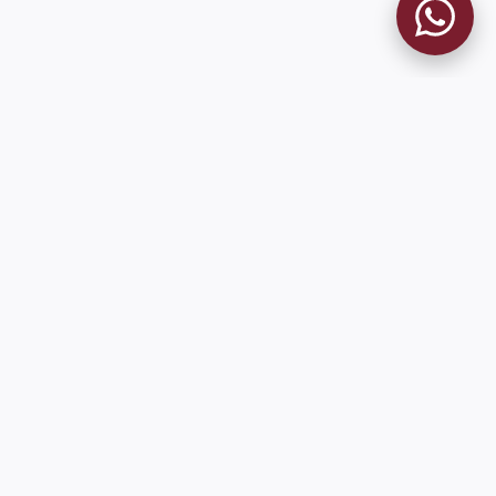
MUSEO GRANATE
El Museo
Historia del Club
Historia del Museo
Misión
Socios Fundadores
Cambios en la web
Contacto
Pioneros en el mundo en integrar oficialmente las estadísticas
históricas de forma online